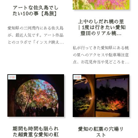
アートな佐久島でし
たい10の事【島旅】
上中のしだれ桃の里
｜1度は行きたい愛知
愛知県の三河湾内にある佐久島
豊田のリアル桃源
が、最近人気です。アート作品
郷！
とのコラボで「インスタ映え写
私が行ってきた愛知県にある桃
真」を狙って観光客が増えてる
の里へのアクセスや駐車場注意
そうなんです。確かにアートで
点、お花見弁当や見どころを写
注目され始めた島だけど、佐久
真付きでまとめました。桃の里
島の最大の魅力は自然と海！名
へ行かれる方の参考になればと
古屋からも日帰りで行けるし、
中部
中部
思います。こんにちは、
気軽な島旅にぴっ...
kasumiです。上中のしだれ桃
の見頃は毎年4月上旬～中旬。
お花見時期は桜のお...
期間も時間も限られ
愛知の紅葉の穴場リ
た超貴重な愛知の紅
スト