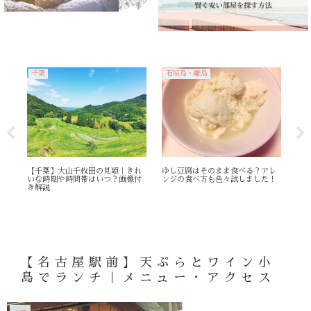
千葉
石垣島・離島
沖
消
沖縄
【
【千葉】大山千枚田の見頃｜きれ
ゆし豆腐はそのまま食べる？アレ
いな時期や時間帯はいつ？画像付
ンジの食べ方も色々試しました！
き解説
【名古屋駅前】天ぷらとワイン小
島でランチ｜メニュー・アクセス