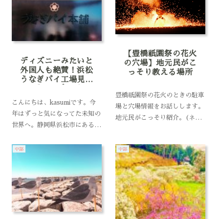
【豊橋祇園祭の花火
ディズニーみたいと
の穴場】地元民がこ
外国人も絶賛！浜松
っそり教える場所
うなぎパイ工場見学
がディープすぎる
豊橋祇園祭の花火のときの駐車
こんにちは、kasumiです。今
場と穴場情報をお話しします。
年はずっと気になってた未知の
地元民がこっそり紹介。(ネッ
世界へ。静岡県浜松市にある
トでみちゃったらもう穴場じゃ
「うなぎパイ工場見学」に行っ
なくなるかも・・)こんにち
てきました。浜松市の名物お菓
中部
中部
は！旅生活中のkasumiです。
子のあの「うなぎパイ」の工場
今回、私の地元のお祭り 豊橋
を無料で見学できちゃうという
祇園祭り について紹介しま
ことでかなりの人気ぶりなんで
す。今では地元に...
す。以前何かの...