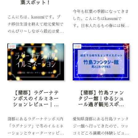
葉スポット！
今年も紅葉の季節になってきま
こんにちは、kasumiです。プ
した。こんにちはkasumiで
チ移住生活を終えて地元愛知で
す。日本人たるもの春には桜、
のんびり～しながら最近は愛知
秋には紅葉を見にいかね
近郊の紅葉巡りをしています。
ば・・！と、今年も紅葉シーズ
先日、愛岐トンネルが一般公開
ンになってあちこち出かけてま
中部
中部
されたので、紅葉を見に行って
す。今年は東京と愛知の往復生
きました♪一般公開は春と秋の
活なので都内と愛知県近郊の紅
年2回の各10日間だけ。さらに
葉スポット巡りですね...
1日の入場...
【蒲郡】ラグーナテ
【蒲郡】竹島ファン
ンボスのイルミネー
タジー館｜ゆるシュ
ションレビュー｜混
ール過ぎ観光スポッ
雑状況・駐車場
ト体験談
蒲郡にあるラグーナテンボス内
愛知県蒲郡にある竹島ファンタ
「ラグナシア」で冬のイルミネ
ジー館へ行ってきたので、ツッ
ーションとウォーターマッピン
コミどころ満載の体験レビュー