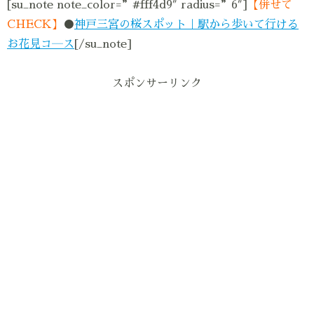
[su_note note_color=”#fff4d9″ radius=”6″]
【併せて
CHECK】
●
神戸三宮の桜スポット｜駅から歩いて行ける
お花見コ―ス
[/su_note]
スポンサーリンク