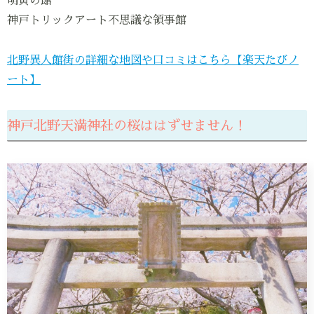
萌黄の館
神戸トリックアート不思議な領事館
北野異人館街の詳細な地図や口コミはこちら【楽天たびノ
ート】
神戸北野天満神社の桜ははずせません！