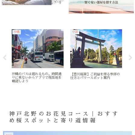
沖縄
中部
千
人で
沖縄のバスは遅れるもの。時間通
【豊川稲荷】ご利益を得る参拝の
【
りに来ないからアプリで現在地を
仕方とパワースポット案内
い
確認しよう
き
神戸北野のお花見コース｜おすす
め桜スポットと寄り道情報