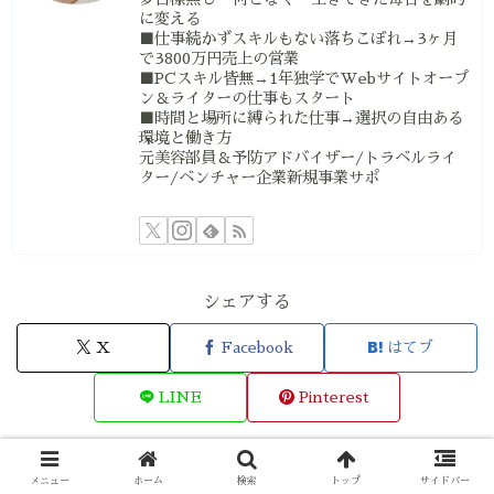
に変える
■仕事続かずスキルもない落ちこぼれ→3ヶ月
で3800万円売上の営業
■PCスキル皆無→1年独学でWebサイトオープ
ン＆ライターの仕事もスタート
■時間と場所に縛られた仕事→選択の自由ある
環境と働き方
元美容部員＆予防アドバイザー/トラベルライ
ター/ベンチャー企業新規事業サポ
シェアする
X
Facebook
はてブ
LINE
Pinterest
kasumi0をフォローする
メニュー
ホーム
検索
トップ
サイドバー