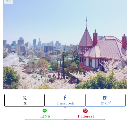
神戸
X
Facebook
はてブ
LINE
Pinterest