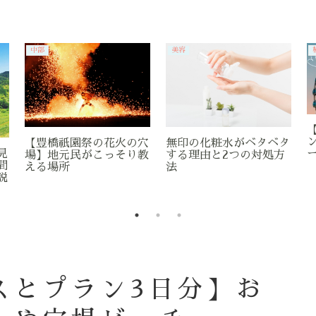
中部
美容
【豊橋祇園祭の花火の穴
無印の化粧水がベタベタ
見
場】地元民がこっそり教
する理由と2つの対処方
間
える場所
法
説
スとプラン3日分】お