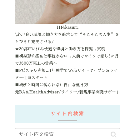
HN:kasumi
\心地良い環境と働き方を追求して“そこそこの人生”を
とびきり充実させる/
★20都市に住み快適な環境と働き方を探究→実現
■視線恐怖症＆仕事続かない→人前でマイクで話し3ヶ月
で3800万売上の営業へ
■PCスキル皆無→1年独学でWebサイトオープン＆ライ
ター仕事スタート
■場所と時間に縛られない自由な働き方
元BA＆HealthAdviser/ライター/新規事業開発サポート
サイト内検索