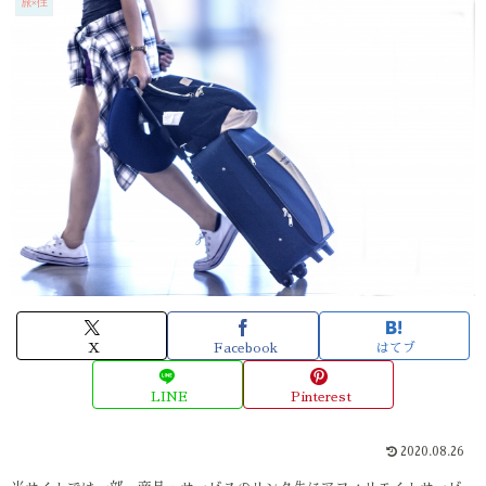
旅×住
X
Facebook
はてブ
LINE
Pinterest
2020.08.26