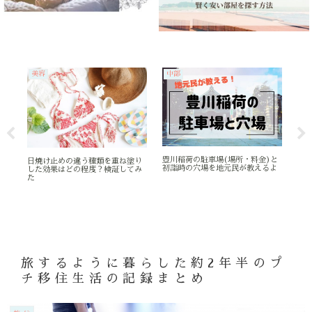
美容
中部
旅
【
ぶ
消
豊川稲荷の駐車場(場所・料金)と
日焼け止めの違う種類を重ね塗り
部
初詣時の穴場を地元民が教えるよ
した効果はどの程度？検証してみ
た
旅するように暮らした約2年半のプ
チ移住生活の記録まとめ