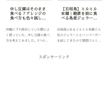
ゆし豆腐はそのまま
【石垣島】ミルミル
食べる？アレンジの
本舗｜絶景を前に食
食べ方も色々試しま
べる島産ジェラート
した！
と肉厚ハンバーガー
沖縄にプチ移住していた際によ
石垣島にあるミルミル本舗で人
く買っていた、ゆし豆腐の食べ
気のジェラートとハンバーガー
方を考えてみました。3つの会
を試してきたので感想口コミレ
社のゆし豆腐をそのままで食べ
ビューをまとめました。おすす
比べて比較。おいしかったトッ
めのジェラートやアクセス・メ
スポンサーリンク
ピングも併せて紹介します。
ニューも画像付きで紹介してい
kasumiこんにちは。石垣島に
ます。ミルミル本舗に行きたい
来てからゆし豆腐にハマった
と思っている人は参考にどうぞ
kasumiです...