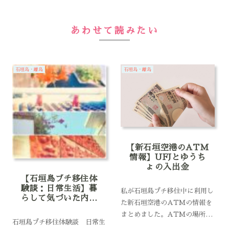
あわせて読みたい
石垣島・離島
石垣島・離島
【新石垣空港のATM
情報】UFJとゆうち
ょの入出金
【石垣島プチ移住体
験談：日常生活】暮
私が石垣島プチ移住中に利用し
らして気づいた内地
た新石垣空港のATMの情報を
との違い
まとめました。ATMの場所や
石垣島プチ移住体験談 日常生
取扱銀行、入出金について。旅