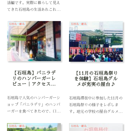
活編です。実際に暮らして見え
行などで石垣島の空港を利用さ
てきた石垣島の生活あれこれ
れる方の参考になればと思いま
を、体験談とともにまとめまし
す。こんにちは、kasumiで
た。普段買い物するお店や、図
石垣島・離島
石垣島・離島
す。空港に着いたらすぐに現金
書館、銀行やATMについて。
が必要だったり...
台風のときのこともちょこっと
書きました。石垣島はただの散
歩が楽しい石垣島は...
【石垣島】バニラデ
【11月の石垣島祭り
リのハンバーガーレ
を体験】石垣島グル
ビュー｜アクセス・
メが充実の屋台♪
メニュー
石垣島で人気のハンバーガーシ
石垣島滞在中に参加した11月の
ョップ「バニラデリ」のハンバ
石垣島祭りの様子をレポしま
ーガーを食べてきたので、口コ
す。地元の学校の屋台グルメが
ミレビューをまとめました。ア
充実してたり、沖縄の踊りあり
クセス・メニュー・混雑状況や
で賑やかでした。こんにちは！
石垣島・離島
石垣島・離島