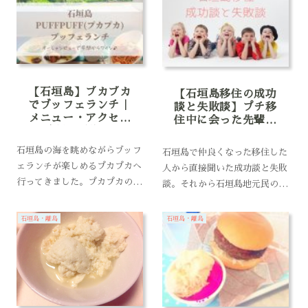
お店の雰囲気を画像付きで紹介
旅生活中のkasumiです。石垣
しています。バニラデリに行か
島祭りは、石垣島で開催される
れる方は参考にどうぞ。
お祭りの中でも最大といわれて
いるそうで、...
【石垣島】プカプカ
【石垣島移住の成功
でブッフェランチ｜
談と失敗談】プチ移
メニュー・アクセス
住中に会った先輩移
紹介(画像付
住者の話
石垣島の海を眺めながらブッフ
石垣島で仲良くなった移住した
ェランチが楽しめるプカプカへ
人から直接聞いた成功談と失敗
行ってきました。プカプカの場
談。それから石垣島地元民の生
所とアクセス方法(マップコー
活も私の主観でまとめました。
ド入力がおすすめ)、店内の雰
こんにちは、旅生活中の
石垣島・離島
石垣島・離島
囲気やブッフェランチの内容を
kasumiです。本土の鹿児島よ
画像つきで紹介します。プカプ
りも台湾の方が近い位置にある
カでランチをされる方は参考に
沖縄石垣島で、約半年暮らして
どうぞ。
きました。実際に生...