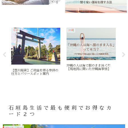
中部
沖縄
石
沖縄の人は海で服のまま泳ぐ?!
【現地民に聞いた沖縄海事情】
れ
【豊川稲荷】ご利益を得る参拝の
ゆ
付
仕方とパワースポット案内
ン
石垣島生活で最も便利でお得なカ
ード２つ